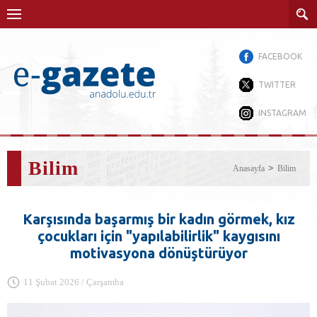
FACEBOOK
TWITTER
INSTAGRAM
Bilim
Anasayfa
Bilim
Karşısında başarmış bir kadın görmek, kız
çocukları için "yapılabilirlik" kaygısını
motivasyona dönüştürüyor
11 Şubat 2026 / Çarşamba