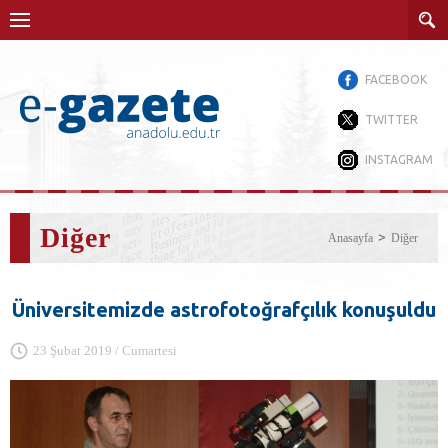
FACEBOOK
TWITTER
INSTAGRAM
Diğer
Anasayfa
Diğer
Üniversitemizde astrofotoğrafçılık konuşuldu
23 Şubat 2019 / Cumartesi