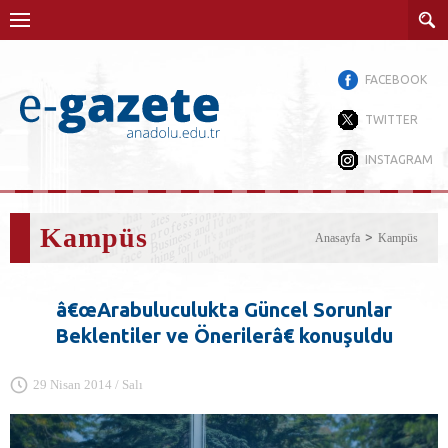
FACEBOOK
TWITTER
INSTAGRAM
Kampüs
Anasayfa
Kampüs
â€œArabuluculukta Güncel Sorunlar
Beklentiler ve Önerilerâ€ konuşuldu
29 Nisan 2014 / Salı