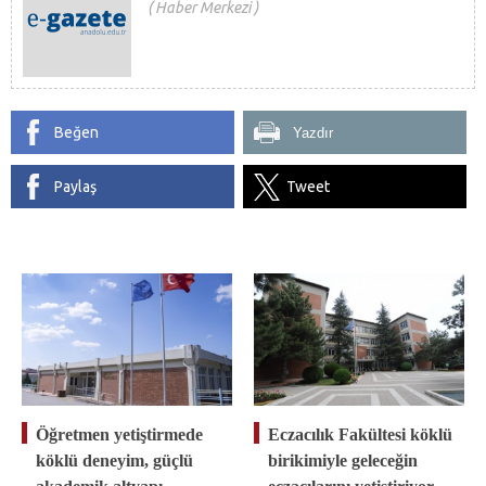
Haber Merkezi
Beğen
Yazdır
Paylaş
Tweet
Öğretmen yetiştirmede
Eczacılık Fakültesi köklü
köklü deneyim, güçlü
birikimiyle geleceğin