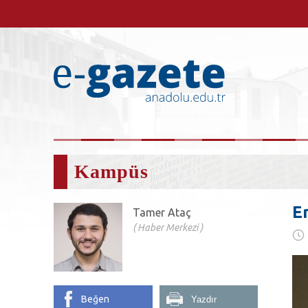
Kampüs
E
Tamer Ataç
Haber Merkezi
Beğen
Yazdır