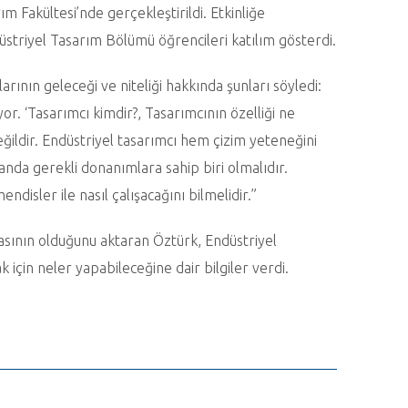
m Fakültesi’nde gerçekleştirildi. Etkinliğe
striyel Tasarım Bölümü öğrencileri katılım gösterdi.
rının geleceği ve niteliği hakkında şunları söyledi:
. ‘Tasarımcı kimdir?, Tasarımcının özelliği ne
eğildir. Endüstriyel tasarımcı hem çizim yeteneğini
landa gerekli donanımlara sahip biri olmalıdır.
disler ile nasıl çalışacağını bilmelidir.”
asının olduğunu aktaran Öztürk, Endüstriyel
k için neler yapabileceğine dair bilgiler verdi.