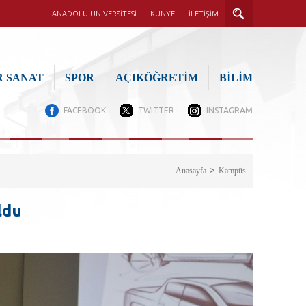
ANADOLU ÜNİVERSİTESİ
KÜNYE
İLETİŞİM
 SANAT
SPOR
AÇIKÖĞRETİM
BİLİM
FACEBOOK
TWITTER
INSTAGRAM
Anasayfa
Kampüs
ldu