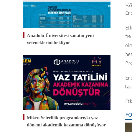
Uyg
End
Etk
Anadolu Üniversitesi sanatın yeni
“Bu
yeteneklerini bekliyor
olm
hem
Pro
End
tas
Etk
FO
Mikro Yeterlilik programlarıyla yaz
dönemi akademik kazanıma dönüşüyor