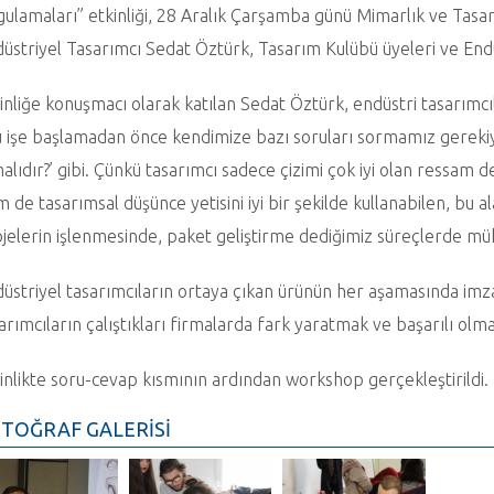
ulamaları” etkinliği, 28 Aralık Çarşamba günü Mimarlık ve Tasarı
üstriyel Tasarımcı Sedat Öztürk, Tasarım Kulübü üyeleri ve Endü
inliğe konuşmacı olarak katılan Sedat Öztürk, endüstri tasarımcıla
 işe başlamadan önce kendimize bazı soruları sormamız gerekiyor
alıdır?’ gibi. Çünkü tasarımcı sadece çizimi çok iyi olan ressam d
 de tasarımsal düşünce yetisini iyi bir şekilde kullanabilen, bu a
jelerin işlenmesinde, paket geliştirme dediğimiz süreçlerde mühen
üstriyel tasarımcıların ortaya çıkan ürünün her aşamasında imz
arımcıların çalıştıkları firmalarda fark yaratmak ve başarılı olma
inlikte soru-cevap kısmının ardından workshop gerçekleştirildi.
TOĞRAF GALERİSİ