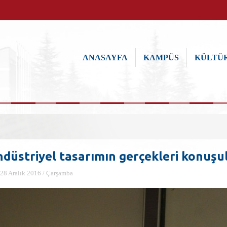
ANASAYFA
KAMPÜS
KÜLTÜR
ndüstriyel tasarımın gerçekleri konuşu
28 Aralık 2016 / Çarşamba