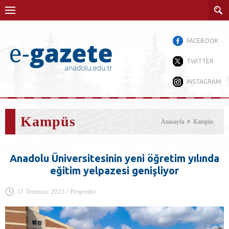
FACEBOOK
TWITTER
INSTAGRAM
Kampüs
Anasayfa
Kampüs
Anadolu Üniversitesinin yeni öğretim yılında
eğitim yelpazesi genişliyor
31 Temmuz 2025 / Perşembe