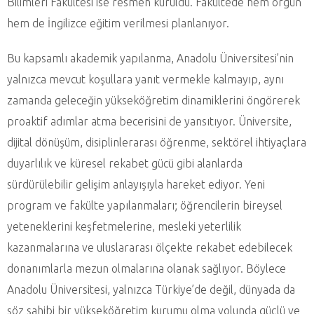
Bilimleri Fakültesi ise resmen kuruldu. Fakültede hem örgün
hem de İngilizce eğitim verilmesi planlanıyor.
Bu kapsamlı akademik yapılanma, Anadolu Üniversitesi’nin
yalnızca mevcut koşullara yanıt vermekle kalmayıp, aynı
zamanda geleceğin yükseköğretim dinamiklerini öngörerek
proaktif adımlar atma becerisini de yansıtıyor. Üniversite,
dijital dönüşüm, disiplinlerarası öğrenme, sektörel ihtiyaçlara
duyarlılık ve küresel rekabet gücü gibi alanlarda
sürdürülebilir gelişim anlayışıyla hareket ediyor. Yeni
program ve fakülte yapılanmaları; öğrencilerin bireysel
yeteneklerini keşfetmelerine, mesleki yeterlilik
kazanmalarına ve uluslararası ölçekte rekabet edebilecek
donanımlarla mezun olmalarına olanak sağlıyor. Böylece
Anadolu Üniversitesi, yalnızca Türkiye’de değil, dünyada da
söz sahibi bir yükseköğretim kurumu olma yolunda güçlü ve