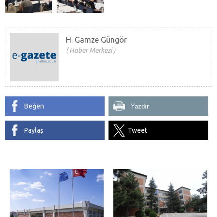
H. Gamze Güngör
Haber Merkezi
Beğen
Yazdır
Paylaş
Tweet