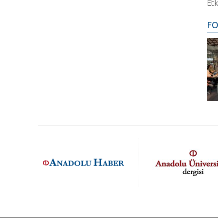
Etk
FO