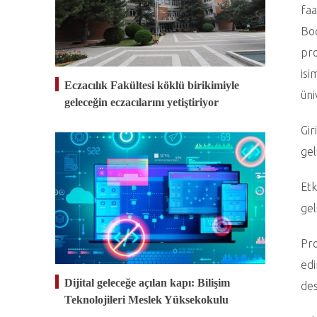
faa
Boo
pro
isi
Eczacılık Fakültesi köklü birikimiyle
üni
geleceğin eczacılarını yetiştiriyor
Gir
gel
Etk
gel
Pro
edi
Dijital geleceğe açılan kapı: Bilişim
des
Teknolojileri Meslek Yüksekokulu