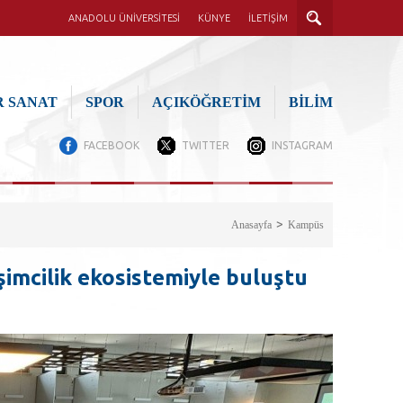
ANADOLU ÜNİVERSİTESİ
KÜNYE
İLETİŞİM
 SANAT
SPOR
AÇIKÖĞRETİM
BİLİM
FACEBOOK
TWITTER
INSTAGRAM
Anasayfa
Kampüs
işimcilik ekosistemiyle buluştu