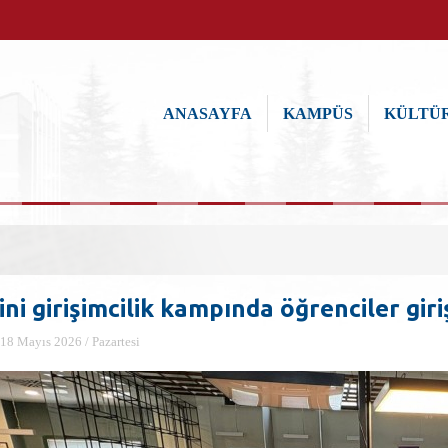
ANASAYFA
KAMPÜS
KÜLTÜR
ni girişimcilik kampında öğrenciler gir
18 Mayıs 2026 / Pazartesi