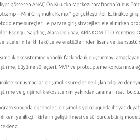
liyet gösteren ANAÇ Ön Kuluçka Merkezi tarafından Yunus Em
tcamp – Mini Girişimcilik Kampı” gerçekleştirildi. Etkinlikte giri
totipleme süreçleri ile pazara giriş stratejileri ele alınırken pr
mler Esengül Sağdınç, Alara Dolunay, ARİNKOM TTO Yöneticisi Öğr
versitelerin farklı fakülte ve enstitülerinden lisans ve lisansüstü 
işimcilik ekosistemine yönelik farkındalık oluşturmayı amaçlay
iştirme, büyüme süreçleri, MVP ve prototipleme konularında eği
inlikte konuşmacılar girişimcilik süreçlerine ilişkin bilgi ve deneyi
iştirme ve girişimcilik ekosistemini yakından tanıma fırsatı buldu
gram sonunda öğrenciler, girişimcilik yolculuğunda ihtiyaç duyabi
nirken, yenilikçi fikirlerin geliştirilmesi ve sürdürülebilir iş mod
teklendi.