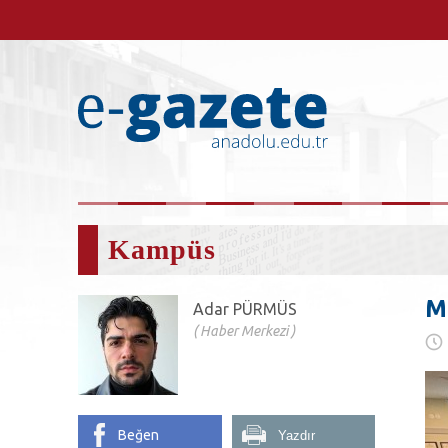
Kampüs
Mi
Adar PÜRMÜS
Haber Merkezi
Beğen
Yazdır