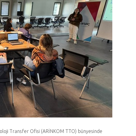
noloji Transfer Ofisi (ARİNKOM TTO) bünyesinde