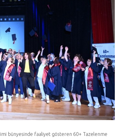
irimi bünyesinde faaliyet gösteren 60+ Tazelenme