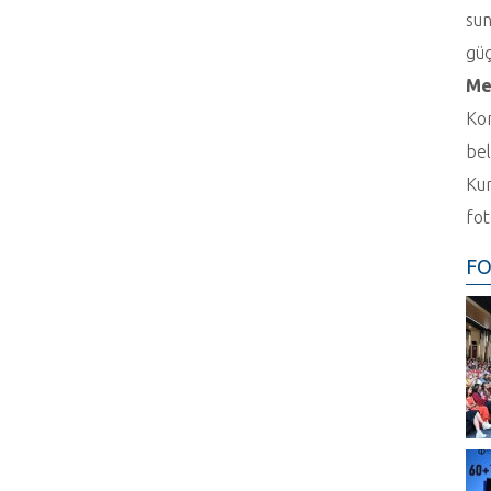
sun
güç
Me
Kon
bel
Kur
fot
FO