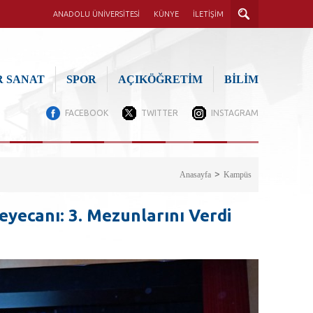
ANADOLU ÜNİVERSİTESİ
KÜNYE
İLETİŞİM
 SANAT
SPOR
AÇIKÖĞRETİM
BİLİM
FACEBOOK
TWITTER
INSTAGRAM
Anasayfa
Kampüs
yecanı: 3. Mezunlarını Verdi