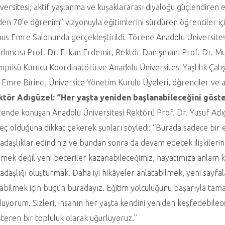
versitesi, aktif yaşlanma ve kuşaklararası diyaloğu güçlendiren 
den 70’e öğrenim” vizyonuyla eğitimlerini sürdüren öğrenciler 
us Emre Salonunda gerçekleştirildi. Törene Anadolu Üniversites
dımcısı Prof. Dr. Erkan Erdemir, Rektör Danışmanı Prof. Dr. M
püsü Kurucu Koordinatörü ve Anadolu Üniversitesi Yaşlılık Çal
 Emre Birinci, Üniversite Yönetim Kurulu Üyeleri, öğrenciler ve ail
ktör Adıgüzel: “Her yaşta yeniden başlanabileceğini göst
ende konuşan Anadolu Üniversitesi Rektörü Prof. Dr. Yusuf A
eç olduğuna dikkat çekerek şunları söyledi: “Burada sadece bir e
adaşlıklar edindiniz ve bundan sonra da devam edecek ilişkilerin
mek değil yeni beceriler kazanabileceğimiz, hayatımıza anlam ka
adaşlığı oluşturmak. Daha iyi hikâyeler anlatabilmek, yeni sayf
abilmek için bugün buradayız. Eğitim yolculuğunu başarıyla tama
luyorum. Sizleri, insanın her yaşta kendini yeniden keşfedebilec
teren bir topluluk olarak uğurluyoruz.”