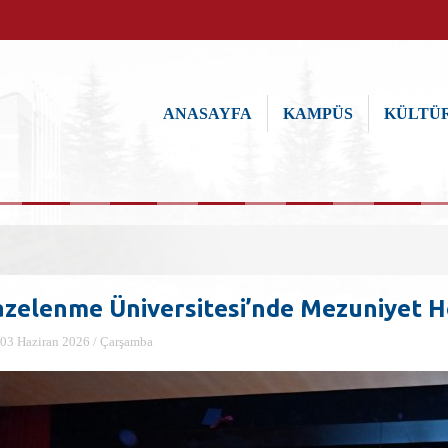
ANASAYFA
KAMPÜS
KÜLTÜR
azelenme Üniversitesi’nde Mezuniyet He
03 Haziran 2026 / Çarşamba