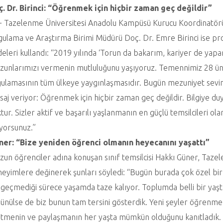
. Dr. Birinci: “Öğrenmek için hiçbir zaman geç değildir”
 Tazelenme Üniversitesi Anadolu Kampüsü Kurucu Koordinatörü v
ulama ve Araştırma Birimi Müdürü Doç. Dr. Emre Birinci ise pr
deleri kullandı: “2019 yılında ‘Torun da bakarım, kariyer de yap
unlarımızı vermenin mutluluğunu yaşıyoruz. Temennimiz 28 üni
ulamasının tüm ülkeye yaygınlaşmasıdır. Bugün mezuniyet sevin
aj veriyor: Öğrenmek için hiçbir zaman geç değildir. Bilgiye duy
tur. Sizler aktif ve başarılı yaşlanmanın en güçlü temsilcileri 
yorsunuz.”
ner: “Bize yeniden öğrenci olmanın heyecanını yaşattı”
un öğrenciler adına konuşan sınıf temsilcisi Hakkı Güner, Tazel
eyimlere değinerek şunları söyledi: “Bugün burada çok özel bir
geçmediği sürece yaşamda taze kalıyor. Toplumda belli bir yaşta
ünülse de biz bunun tam tersini gösterdik. Yeni şeyler öğrenme
tmenin ve paylaşmanın her yaşta mümkün olduğunu kanıtladık. 