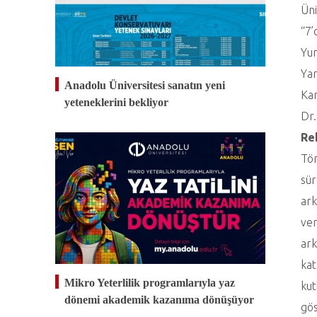
Üni
“7’
Yun
Yar
Anadolu Üniversitesi sanatın yeni
Kam
yeteneklerini bekliyor
Dr.
Re
Tör
sür
ark
ver
ark
kat
Mikro Yeterlilik programlarıyla yaz
kut
dönemi akademik kazanıma dönüşüyor
gös