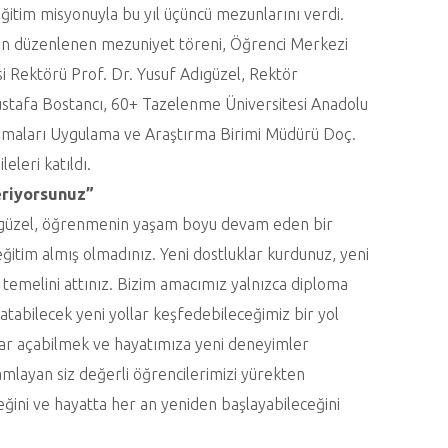
eğitim misyonuyla bu yıl üçüncü mezunlarını verdi.
için düzenlenen mezuniyet töreni, Öğrenci Merkezi
i Rektörü Prof. Dr. Yusuf Adıgüzel, Rektör
ustafa Bostancı, 60+ Tazelenme Üniversitesi Anadolu
ışmaları Uygulama ve Araştırma Birimi Müdürü Doç.
eleri katıldı.
eriyorsunuz”
dıgüzel, öğrenmenin yaşam boyu devam eden bir
ğitim almış olmadınız. Yeni dostluklar kurdunuz, yeni
 temelini attınız. Bizim amacımız yalnızca diploma
tabilecek yeni yollar keşfedebileceğimiz bir yol
alar açabilmek ve hayatımıza yeni deneyimler
mlayan siz değerli öğrencilerimizi yürekten
eğini ve hayatta her an yeniden başlayabileceğini