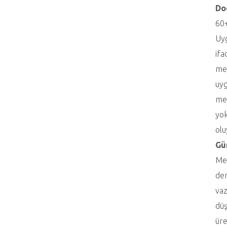
Doç
60+
Uyg
ifa
mez
uyg
mes
yok
olu
Gü
Mez
den
vaz
düş
üre