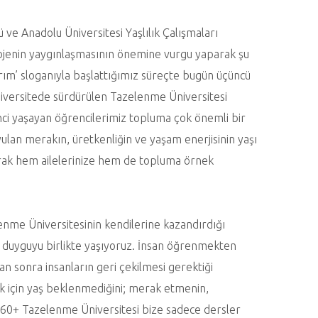
e Anadolu Üniversitesi Yaşlılık Çalışmaları
ojenin yaygınlaşmasının önemine vurgu yaparak şu
arım’ sloganıyla başlattığımız süreçte bugün üçüncü
versitede sürdürülen Tazelenme Üniversitesi
ci yaşayan öğrencilerimiz topluma çok önemli bir
ulan merakın, üretkenliğin ve yaşam enerjisinin yaşı
olarak hem ailelerinize hem de topluma örnek
enme Üniversitesinin kendilerine kazandırdığı
 duyguyu birlikte yaşıyoruz. İnsan öğrenmekten
n sonra insanların geri çekilmesi gerektiği
k için yaş beklenmediğini; merak etmenin,
60+ Tazelenme Üniversitesi bize sadece dersler