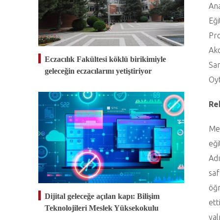
Ana
Eği
Pro
Akd
Eczacılık Fakültesi köklü birikimiyle
San
geleceğin eczacılarını yetiştiriyor
Oyt
Re
Mez
eği
Adı
saf
öğr
Dijital geleceğe açılan kapı: Bilişim
ett
Teknolojileri Meslek Yüksekokulu
yal