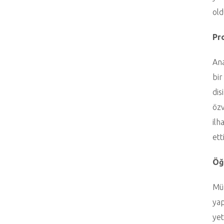
old
Pr
Ana
bir
dis
özv
ilh
ett
Öğ
Müz
yap
yet