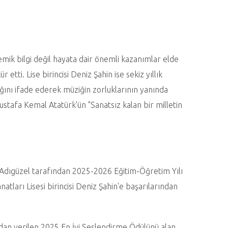
mik bilgi değil hayata dair önemli kazanımlar elde
etti. Lise birincisi Deniz Şahin ise sekiz yıllık
ını ifade ederek müziğin zorluklarının yanında
stafa Kemal Atatürk'ün "Sanatsız kalan bir milletin
 Adıgüzel tarafından 2025-2026 Eğitim-Öğretim Yılı
tları Lisesi birincisi Deniz Şahin'e başarılarından
ından verilen 2025 En İyi Seslendirme Ödülünü alan