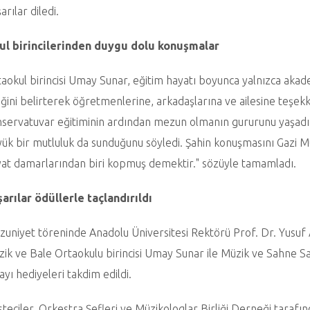
arılar diledi.
ul birincilerinden duygu dolu konuşmalar
aokul birincisi Umay Sunar, eğitim hayatı boyunca yalnızca akade
iğini belirterek öğretmenlerine, arkadaşlarına ve ailesine teşekkür 
servatuvar eğitiminin ardından mezun olmanın gururunu yaşadığ
ük bir mutluluk da sunduğunu söyledi. Şahin konuşmasını Gazi Mu
at damarlarından biri kopmuş demektir." sözüyle tamamladı.
arılar ödüllerle taçlandırıldı
uniyet töreninde Anadolu Üniversitesi Rektörü Prof. Dr. Yusuf
ik ve Bale Ortaokulu birincisi Umay Sunar ile Müzik ve Sahne Sana
ayı hediyeleri takdim edildi.
teciler, Orkestra Şefleri ve Müzikologlar Birliği Derneği taraf