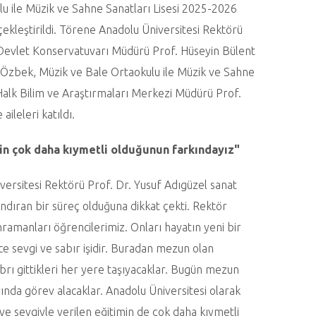
u ile Müzik ve Sahne Sanatları Lisesi 2025-2026
ekleştirildi. Törene Anadolu Üniversitesi Rektörü
 Devlet Konservatuvarı Müdürü Prof. Hüseyin Bülent
f Özbek, Müzik ve Bale Ortaokulu ile Müzik ve Sahne
 Halk Bilim ve Araştırmaları Merkezi Müdürü Prof.
ileleri katıldı.
in çok daha kıymetli olduğunun farkındayız"
ersitesi Rektörü Prof. Dr. Yusuf Adıgüzel sanat
ndıran bir süreç olduğuna dikkat çekti. Rektör
hramanları öğrencilerimiz. Onları hayatın yeni bir
ce sevgi ve sabır işidir. Buradan mezun olan
brı gittikleri her yere taşıyacaklar. Bugün mezun
ında görev alacaklar. Anadolu Üniversitesi olarak
 ve sevgiyle verilen eğitimin de çok daha kıymetli