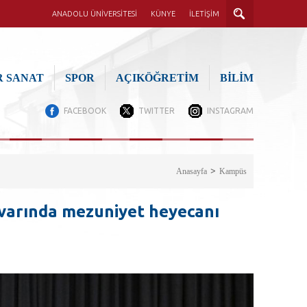
ANADOLU ÜNİVERSİTESİ
KÜNYE
İLETİŞİM
 SANAT
SPOR
AÇIKÖĞRETİM
BİLİM
FACEBOOK
TWITTER
INSTAGRAM
Anasayfa
Kampüs
varında mezuniyet heyecanı