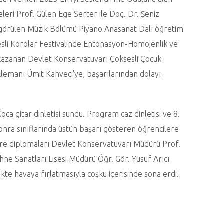
leri Prof. Gülen Ege Serter ile Doç. Dr. Şeniz
 görülen Müzik Bölümü Piyano Anasanat Dalı öğretim
esli Korolar Festivalinde Entonasyon-Homojenlik ve
kazanan Devlet Konservatuvarı Çoksesli Çocuk
lemanı Ümit Kahveci'ye, başarılarından dolayı
ca gitar dinletisi sundu. Program caz dinletisi ve 8.
 sonra sınıflarında üstün başarı gösteren öğrencilere
ere diplomaları Devlet Konservatuvarı Müdürü Prof.
ne Sanatları Lisesi Müdürü Öğr. Gör. Yusuf Arıcı
ikte havaya fırlatmasıyla coşku içerisinde sona erdi.