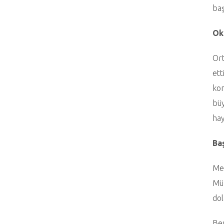
baş
Ok
Ort
ett
kon
büy
hay
Baş
Mez
Müz
dol
Bes