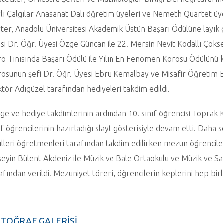
lı Çalgılar Anasanat Dalı öğretim üyeleri ve Nemeth Quartet üye
ter, Anadolu Üniversitesi Akademik Üstün Başarı Ödülüne layık
si Dr. Öğr. Üyesi Özge Güncan ile 22. Mersin Nevit Kodallı Çoks
o Tınısında Başarı Ödülü ile Yılın En Fenomen Korosu Ödülünü 
osunun şefi Dr. Öğr. Üyesi Ebru Kemalbay ve Misafir Öğretim E
tör Adıgüzel tarafından hediyeleri takdim edildi.
ge ve hediye takdimlerinin ardından 10. sınıf öğrencisi Toprak Ko
ıf öğrencilerinin hazırladığı slayt gösterisiyle devam etti. Daha
lleri öğretmenleri tarafından takdim edilirken mezun öğrencil
eyin Bülent Akdeniz ile Müzik ve Bale Ortaokulu ve Müzik ve Sah
afından verildi. Mezuniyet töreni, öğrencilerin keplerini hep birl
TOĞRAF GALERİSİ