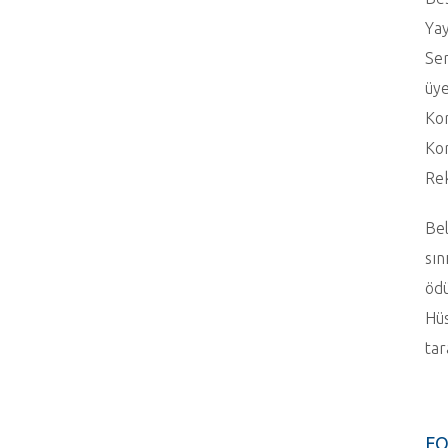
Yay
Ser
üye
Kor
Kor
Rek
Bel
sın
ödü
Hüs
tar
FO