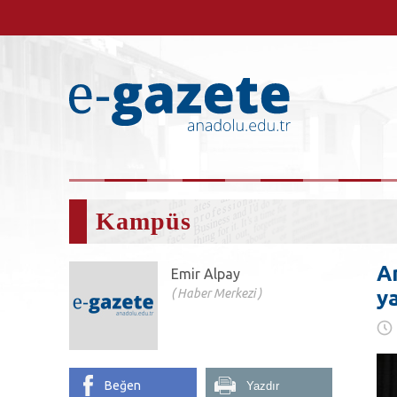
Kampüs
A
Emir Alpay
Haber Merkezi
y
Beğen
Yazdır