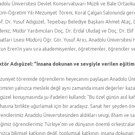
dolu Üniversitesi Devlet Konservatuvarı Müzik ve Bale Ortaokul
tim-Öğretim Yılı Mezuniyet Töreni, Koral Çalgan Salonunda gerç
f. Dr. Yusuf Adıgüzel, Tepebaşı Belediye Başkanı Ahmet Ataç,
eniz, Müdür Yardımcıları Doç. Dr. Erdal Uludağ ve Doç. Dr. Eli
atları Lisesi Müdürü Öğr. Gör. Yusuf Arıcı, Anadolu Üniversitesi
un Eren'in yanı sıra akademisyenler, öğretmenler, öğrenciler ve a
ktör Adıgüzel: "İnsana dokunan ve sevgiyle verilen eğitim
uniyet töreninde öğrencilerin heyecanını paylaşan Anadolu Üniv
timinin yalnızca mesleki değil aynı zamanda insani değerler kaza
güzel konuşmasında şu ifadeleri kullandı: "Bu özel günün asıl ka
hasına birlikte uğurlamak için bir aradayız. Sanat her şeyden ön
encilerimiz Anadolu Üniversitesinden aldıkları sevgi, ilham ve sa
iğimiz öğrencilerimiz Türkiye'nin ve dünyanın önemli orkestralar
nızca bilimsel katkının değil, toplumsal katkının, insana dokunan