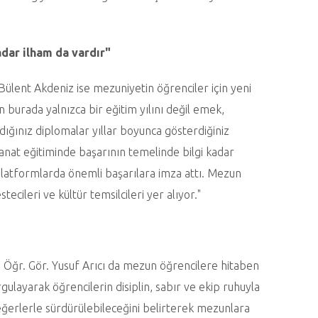
adar ilham da vardır"
ülent Akdeniz ise mezuniyetin öğrenciler için yeni
n burada yalnızca bir eğitim yılını değil emek,
ldığınız diplomalar yıllar boyunca gösterdiğiniz
. Sanat eğitiminde başarının temelinde bilgi kadar
 platformlarda önemli başarılara imza attı. Mezun
tecileri ve kültür temsilcileri yer alıyor."
ü Öğr. Gör. Yusuf Arıcı da mezun öğrencilere hitaben
ulayarak öğrencilerin disiplin, sabır ve ekip ruhuyla
k değerlerle sürdürülebileceğini belirterek mezunlara