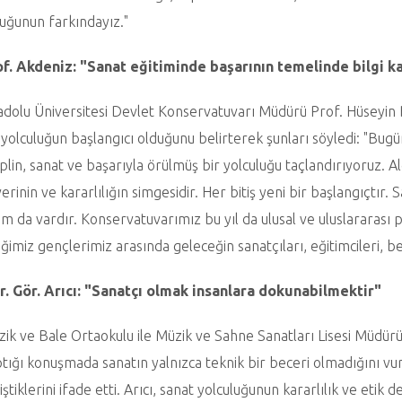
uğunun farkındayız."
of. Akdeniz: "Sanat eğitiminde başarının temelinde bilgi k
dolu Üniversitesi Devlet Konservatuvarı Müdürü Prof. Hüseyin B
 yolculuğun başlangıcı olduğunu belirterek şunları söyledi: "Bugü
iplin, sanat ve başarıyla örülmüş bir yolculuğu taçlandırıyoruz. A
erinin ve kararlılığın simgesidir. Her bitiş yeni bir başlangıçtır
am da vardır. Konservatuvarımız bu yıl da ulusal ve uluslararası
iğimiz gençlerimiz arasında geleceğin sanatçıları, eğitimcileri, bes
r. Gör. Arıcı: "Sanatçı olmak insanlara dokunabilmektir"
ik ve Bale Ortaokulu ile Müzik ve Sahne Sanatları Lisesi Müdür
tığı konuşmada sanatın yalnızca teknik bir beceri olmadığını vurg
iştiklerini ifade etti. Arıcı, sanat yolculuğunun kararlılık ve eti