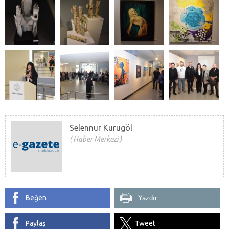
Selennur Kurugöl
Haber Merkezi
Beğen
Yazdır
Paylaş
Tweet