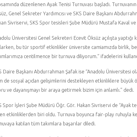
samında düzenlenen Ayak Tenisi Turnuvası başladı. Turnuvanın a
üz, Genel Sekreter Yardımcısı ve SKS Daire Başkanı Abdurrahm
an Sivriservi, SKS Spor tesisleri Şube Müdürü Mustafa Kaval ve ço
dolu Üniversitesi Genel Sekreteri Ecevit Öksüz açılışta yaptığı 
larken, bu tür sportif etkinlikler üniversite camiamızda birlik, 
ımlarımıza centilmence bir turnuva diliyorum.” ifadelerini kullan
 Daire Başkanı Abdurrahman Şafak ise “Anadolu Üniversitesi ola
 de sosyal açıdan gelişimlerini destekleyen etkinliklere büyük
ru ve dayanışmayı bir araya getirmek bizim için anlamlı.” dedi.
 Spor İşleri Şube Müdürü Öğr. Gör. Hakan Sivriservi de “Ayak ten
en etkinliklerden biri oldu. Turnuva boyunca fair-play ruhuyla k
nuvaya katılan tüm takımlara başarılar diledi.