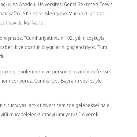
çılışına Anadolu Üniversitesi Genel Sekreteri Ecevit
an Şafak, SKS Spor İşleri Şube Müdürü Öğr. Gör.
k sayıda kişi katıldı.
konuşmada, “Cumhuriyetimizin 102. yılını coşkuyla
beraberlik ve dostluk duygularını güçlendiriyor. Tüm
dı.
rak öğrencilerimizin ve personelimizin hem fiziksel
 önem veriyoruz. Cumhuriyet Bayramı vesilesiyle
isi turnuvası artık üniversitemizde geleneksel hale
eyifli mücadeleler izlemeyi umuyoruz.” diyerek