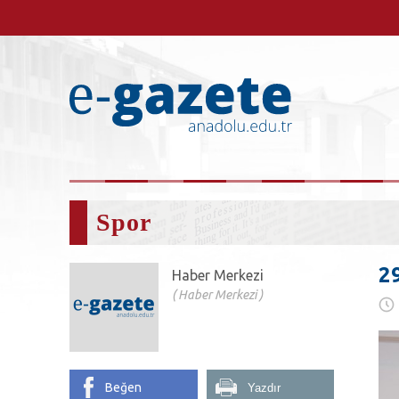
Spor
2
Haber Merkezi
Haber Merkezi
Beğen
Yazdır