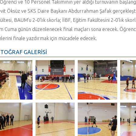
Öğrenci ve 10 Personel Takımının yer aldığı turnuvanın başlang
vit Öksüz ve SKS Daire Başkanı Abdurrahman Şafak gerçekleştirdi
ültesi, BAUM’u 2-0’lık skorla; İİBF, Eğitim Fakültesini 2-0’lık s
m Cuma günün düzenlenecek final maçları sona erecek. Öğrenc
mlerini finale yazdırmak için mücadele edecek.
TOĞRAF GALERİSİ