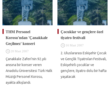
THM Personel
Çocuklar ve gençlere özel
Korosu'ndan 'Çanakkale
tiyatro festivali
Geçilmez' konseri
16 Mart 2007
20 Mart 2007
2. Uluslararası Eskişehir Çocuk
Çanakkale Zaferi’nin 92.yılı
ve Gençlik Tiyatroları Festivali,
anısına bir konser veren
Eskişehirli çocuklar ve
Anadolu Üniversitesi Türk Halk
gençlere, tiyatro dolu bir hafta
Müziği Personel Korosu,
yaşatacak
ayakta alkışlandı.