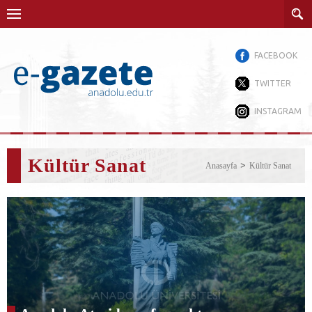
FACEBOOK
TWITTER
INSTAGRAM
Kültür Sanat
Anasayfa
Kültür Sanat