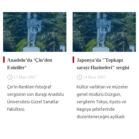
Anadolu’da ‘Çin’den
Japonya'da "Topkapı
Esintiler’
sarayı Hazineleri" sergisi
15 Mart 2007
14 Mart 2007
Çin’in Renkleri fotoğraf
Kültür varlıkları ve müzeler
sergisinin son durağı Anadolu
genel müdürü Düzgün,
Üniversitesi Güzel Sanatlar
sergilerin Tokyo, Kyoto ve
Fakültesi.
Nagoya şehirlerinde
düzenleneceğini açılkadı